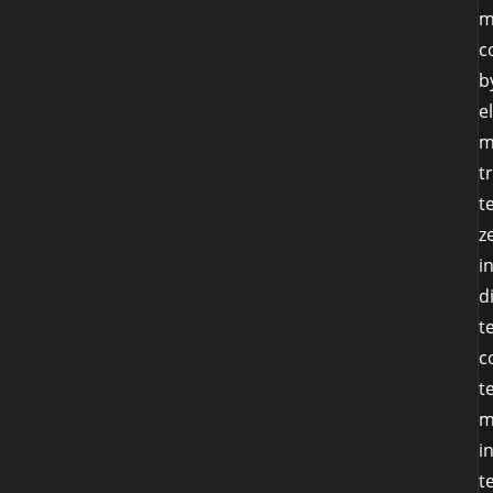
m
c
b
e
m
t
t
z
i
d
t
c
t
m
i
t