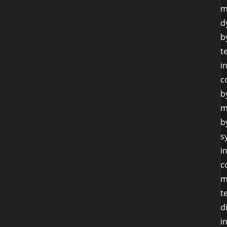
m
d
b
t
i
c
b
m
b
s
i
c
m
t
d
i