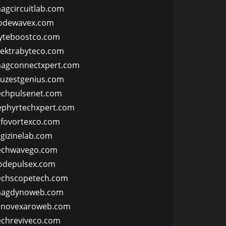
agcircuitlab.com
odewavex.com
yteboostco.com
lektrabyteco.com
agconnectxpert.com
ruzestgenius.com
echpulsenet.com
ephyrtechxpert.com
nfovortexco.com
igizinelab.com
echwavego.com
odepulsex.com
echscopetech.com
agdynoweb.com
nnovexaroweb.com
echreviveco.com