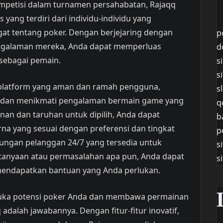
ompetisi dalam turnamen persahabatan, Rajaqq
ang terdiri dari individu-individu yang
at tentang poker. Dengan berjejaring dengan
p
pengalaman mereka, Anda dapat memperluas
d
sebagai pemain.
s
s
 platform yang aman dan ramah pengguna,
s
 dan menikmati pengalaman bermain game yang
q
an dan taruhan untuk dipilih, Anda dapat
b
 yang sesuai dengan preferensi dan tingkat
p
ungan pelanggan 24/7 yang tersedia untuk
s
nyaan atau permasalahan apa pun, Anda dapat
s
mendapatkan bantuan yang Anda perlukan.
mbuka potensi poker Anda dan membawa permainan
 adalah jawabannya. Dengan fitur-fitur inovatif,