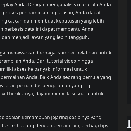
eplay Anda. Dengan menganalisis masa lalu Anda
am proses pengambilan keputusan, Anda dapat
tingkatkan dan membuat keputusan yang lebih
an berbasis data ini dapat membantu Anda
dan menjadi lawan yang lebih tangguh.
q juga menawarkan berbagai sumber pelatihan untuk
mpilan Anda. Dari tutorial video hingga
miliki akses ke banyak informasi untuk
ermainan Anda. Baik Anda seorang pemula yang
nya atau pemain berpengalaman yang ingin
el berikutnya, Rajaqq memiliki sesuatu untuk
jaqq adalah kemampuan jejaring sosialnya yang
tuk terhubung dengan pemain lain, berbagi tips