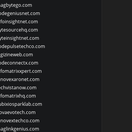
agbytego.com
odegeniusnet.com
nfoinsightnet.com
ytesourcehq.com
yteinsightnet.com
odepulsetechco.com
igizineweb.com
odeconnectx.com
nfomatrixxpert.com
nnovexaronet.com
echvistanow.com
nfomatrixhq.com
ubixiosparklab.com
ovaevotech.com
nnovextechco.com
aglinkgenius.com