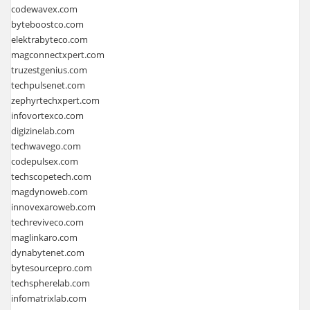
codewavex.com
byteboostco.com
elektrabyteco.com
magconnectxpert.com
truzestgenius.com
techpulsenet.com
zephyrtechxpert.com
infovortexco.com
digizinelab.com
techwavego.com
codepulsex.com
techscopetech.com
magdynoweb.com
innovexaroweb.com
techreviveco.com
maglinkaro.com
dynabytenet.com
bytesourcepro.com
techspherelab.com
infomatrixlab.com