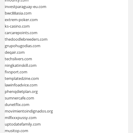
investparaguay-eu.com
bwc88asia.com
extrem-poker.com
ks-casino.com
carcarepoints.com
thedoodlebreeders.com
grupohugodias.com
deqair.com
techsilvers.com
ningkatinskill.com
fivsport.com
templatedzine.com
lawinfoadvice.com
phenqdietplan.org
sumnercafe.com
dunetflix.com
movimientoindignados.org
milfxxxpussy.com
uptodatefamily.com
musitop.com