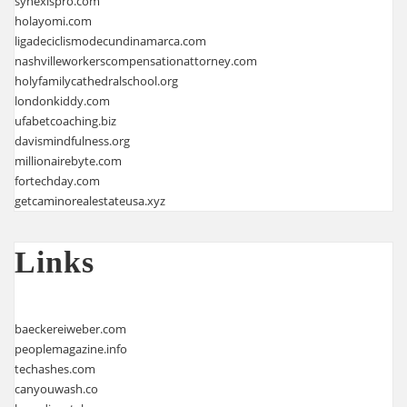
synexispro.com
holayomi.com
ligadeciclismodecundinamarca.com
nashvilleworkerscompensationattorney.com
holyfamilycathedralschool.org
londonkiddy.com
ufabetcoaching.biz
davismindfulness.org
millionairebyte.com
fortechday.com
getcaminorealestateusa.xyz
Links
baeckereiweber.com
peoplemagazine.info
techashes.com
canyouwash.co