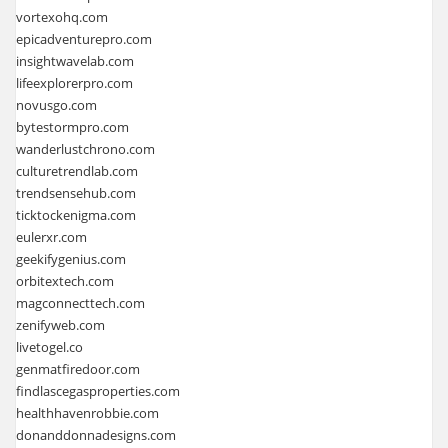
vortexohq.com
epicadventurepro.com
insightwavelab.com
lifeexplorerpro.com
novusgo.com
bytestormpro.com
wanderlustchrono.com
culturetrendlab.com
trendsensehub.com
ticktockenigma.com
eulerxr.com
geekifygenius.com
orbitextech.com
magconnecttech.com
zenifyweb.com
livetogel.co
genmatfiredoor.com
findlascegasproperties.com
healthhavenrobbie.com
donanddonnadesigns.com