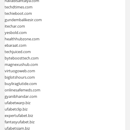
havadisantalya.com
techdtimes.com
techieboot.com
gundembalikesir.com
itechar.com
yesbold.com
healthhubzone.com
ebaraat.com
techjuiced.com
byteboosttech.com
magnexushub.com
virtuogoweb.com
biglotshours.com
buyliraglutide.com
onlinesafemeds.com
gyanibhandar.com
ufabetwarp.biz
ufabetclip.biz
expertufabet.biz
fantasyufabet.biz
ufabetsiam.biz