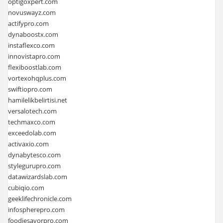
optigoxpert.com
novuswayz.com
actifypro.com
dynaboostx.com
instaflexco.com
innovistapro.com
flexiboostlab.com
vortexohqplus.com
swiftiopro.com
hamilelikbelirtisi.net
versalotech.com
techmaxco.com
exceedolab.com
activaxio.com
dynabytesco.com
stylegurupro.com
datawizardslab.com
cubiqio.com
geeklifechronicle.com
infospherepro.com
foodiesavorpro.com