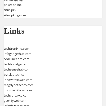
poker online
situs pkv
situs pkv games
Links
techtronixhq.com
infogadgethub.com
codelinkitpro.com
techboostgen.com
techsensehub.com
bytelabtech.com
innovatexaweb.com
magdynotechco.com
infosparkitnow.com
techvortexco.com
geekifyweb.com
infoplazatech.com