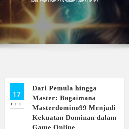
Kekuatan Dominan dalam Game Online
Dari Pemula hingga
17
Master: Bagaimana
FEB
Masterdomino99 Menjadi
Kekuatan Dominan dalam
Game Online