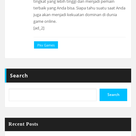
tingkat yang lebih tinggi dan menjadi pemain
terbaik yang Anda bisa. Siapa tahu suatu saat Anda
juga akan menjadi kekuatan dominan di dunia
game online.
[ad_2]
Pkv Games
Search
Search
Recent Posts