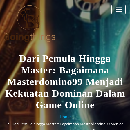
Skip
to
content
Dari Pemula Hingga
Master: Bagaimana
Masterdomino99 Menjadi
Kekuatan Dominan Dalam
Game Online
Home
Dari Pemula hingga Master: Bagaimana Masterdomino99 Menjadi