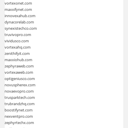
vortexonet.com
maxxifynet.com
innovexahub.com
dynacorelab.com
synexistechco.com
truvivopro.com
vividusco.com
vortexahq.com
zenithifyit.com
maxxiohub.com
zephyraweb.com
vortexaweb.com
optigeniusco.com
novuspherex.com
novaevopro.com
trusparktech.com
trubrandzhq.com
boostifynet.com
nexventpro.com
zephyrtechx.com