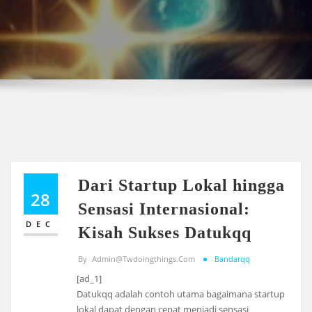
Dari Startup Lokal hingga
28
Sensasi Internasional:
DEC
Kisah Sukses Datukqq
By
Admin@twdoingthings.com
Bandarqq
[ad_1]
Datukqq adalah contoh utama bagaimana startup
lokal dapat dengan cepat menjadi sensasi