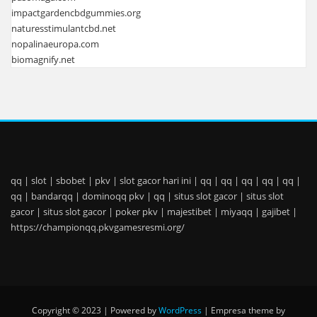
impactgardencbdgummies.org
naturesstimulantcbd.net
nopalinaeuropa.com
biomagnify.net
qq
|
slot
|
sbobet
|
pkv
|
slot gacor hari ini
|
qq
|
qq
|
qq
|
qq
|
qq
|
qq
|
bandarqq
|
dominoqq pkv
|
qq
|
situs slot gacor
|
situs slot
gacor
|
situs slot gacor
|
poker pkv
|
majestibet
|
miyaqq
|
gajibet
|
https://championqq.pkvgamesresmi.org/
Copyright © 2023 | Powered by
WordPress
|
Empresa theme by