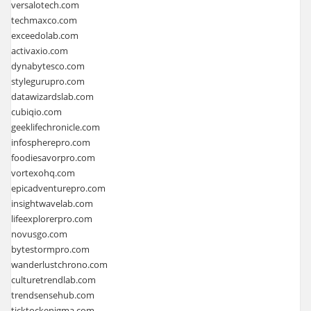
versalotech.com
techmaxco.com
exceedolab.com
activaxio.com
dynabytesco.com
stylegurupro.com
datawizardslab.com
cubiqio.com
geeklifechronicle.com
infospherepro.com
foodiesavorpro.com
vortexohq.com
epicadventurepro.com
insightwavelab.com
lifeexplorerpro.com
novusgo.com
bytestormpro.com
wanderlustchrono.com
culturetrendlab.com
trendsensehub.com
ticktockenigma.com