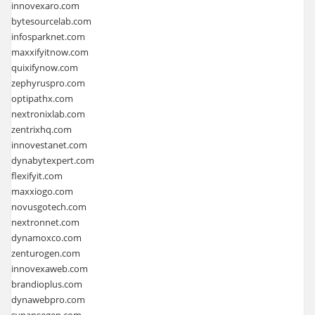
innovexaro.com
bytesourcelab.com
infosparknet.com
maxxifyitnow.com
quixifynow.com
zephyruspro.com
optipathx.com
nextronixlab.com
zentrixhq.com
innovestanet.com
dynabytexpert.com
flexifyit.com
maxxiogo.com
novusgotech.com
nextronnet.com
dynamoxco.com
zenturogen.com
innovexaweb.com
brandioplus.com
dynawebpro.com