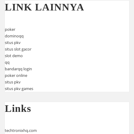
LINK LAINNYA
poker
dominoqq
situs pkv
situs slot gacor
slot demo
qq
bandarqq login
poker online
situs pkv
situs pkv games
Links
techtronixhq.com