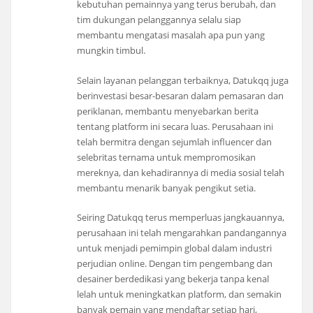
kebutuhan pemainnya yang terus berubah, dan
tim dukungan pelanggannya selalu siap
membantu mengatasi masalah apa pun yang
mungkin timbul.
Selain layanan pelanggan terbaiknya, Datukqq juga
berinvestasi besar-besaran dalam pemasaran dan
periklanan, membantu menyebarkan berita
tentang platform ini secara luas. Perusahaan ini
telah bermitra dengan sejumlah influencer dan
selebritas ternama untuk mempromosikan
mereknya, dan kehadirannya di media sosial telah
membantu menarik banyak pengikut setia.
Seiring Datukqq terus memperluas jangkauannya,
perusahaan ini telah mengarahkan pandangannya
untuk menjadi pemimpin global dalam industri
perjudian online. Dengan tim pengembang dan
desainer berdedikasi yang bekerja tanpa kenal
lelah untuk meningkatkan platform, dan semakin
banyak pemain yang mendaftar setiap hari,