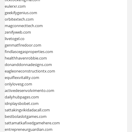
eulerxr.com
geekifygenius.com
orbitextech.com
magconnecttech.com
zenifyweb.com
livetogel.co
genmatfiredoor.com
findlascegasproperties.com
healthhavenrobbie.com
donanddonnadesigns.com
eagleoneconstructiontx.com
equiflexvitality.com
onlylovesg.com
activedesenvolvimento.com
dailyhubpages.com
idnplaysbobet.com
sattakingvikidadacall.com
bestbolaslotgames.com
sattamatkafixedgamehere.com
entrepreneurguardian.com