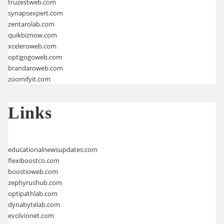
truzestweb.com
synapsexpert.com
zentarolab.com
quikbiznow.com
xceleroweb.com
optigogoweb.com
brandaroweb.com
zoomifyit.com
Links
educationalnewsupdates.com
flexiboostco.com
boostioweb.com
zephyrushub.com
optipathlab.com
dynabytelab.com
evolvionet.com