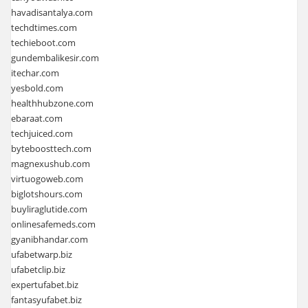
havadisantalya.com
techdtimes.com
techieboot.com
gundembalikesir.com
itechar.com
yesbold.com
healthhubzone.com
ebaraat.com
techjuiced.com
byteboosttech.com
magnexushub.com
virtuogoweb.com
biglotshours.com
buyliraglutide.com
onlinesafemeds.com
gyanibhandar.com
ufabetwarp.biz
ufabetclip.biz
expertufabet.biz
fantasyufabet.biz