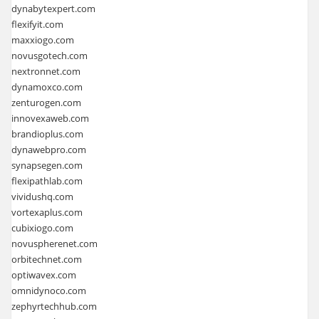
dynabytexpert.com
flexifyit.com
maxxiogo.com
novusgotech.com
nextronnet.com
dynamoxco.com
zenturogen.com
innovexaweb.com
brandioplus.com
dynawebpro.com
synapsegen.com
flexipathlab.com
vividushq.com
vortexaplus.com
cubixiogo.com
novuspherenet.com
orbitechnet.com
optiwavex.com
omnidynoco.com
zephyrtechhub.com