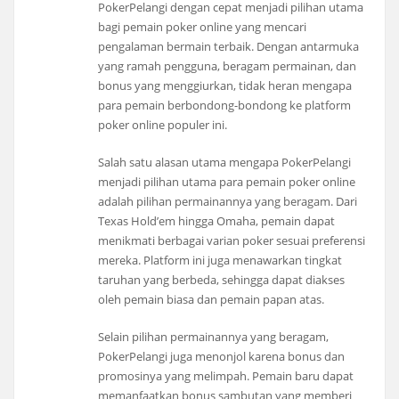
PokerPelangi dengan cepat menjadi pilihan utama
bagi pemain poker online yang mencari
pengalaman bermain terbaik. Dengan antarmuka
yang ramah pengguna, beragam permainan, dan
bonus yang menggiurkan, tidak heran mengapa
para pemain berbondong-bondong ke platform
poker online populer ini.
Salah satu alasan utama mengapa PokerPelangi
menjadi pilihan utama para pemain poker online
adalah pilihan permainannya yang beragam. Dari
Texas Hold’em hingga Omaha, pemain dapat
menikmati berbagai varian poker sesuai preferensi
mereka. Platform ini juga menawarkan tingkat
taruhan yang berbeda, sehingga dapat diakses
oleh pemain biasa dan pemain papan atas.
Selain pilihan permainannya yang beragam,
PokerPelangi juga menonjol karena bonus dan
promosinya yang melimpah. Pemain baru dapat
memanfaatkan bonus sambutan yang memberi