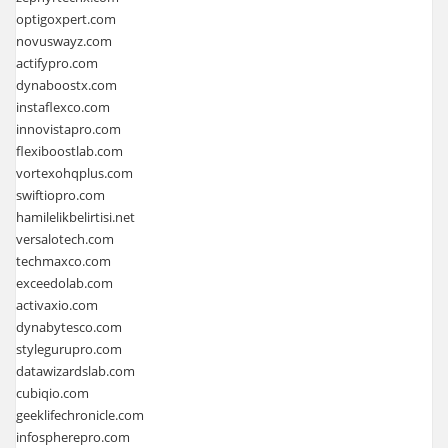
optigoxpert.com
novuswayz.com
actifypro.com
dynaboostx.com
instaflexco.com
innovistapro.com
flexiboostlab.com
vortexohqplus.com
swiftiopro.com
hamilelikbelirtisi.net
versalotech.com
techmaxco.com
exceedolab.com
activaxio.com
dynabytesco.com
stylegurupro.com
datawizardslab.com
cubiqio.com
geeklifechronicle.com
infospherepro.com