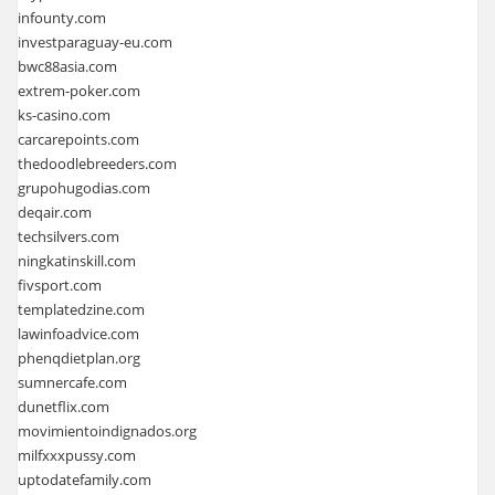
infounty.com
investparaguay-eu.com
bwc88asia.com
extrem-poker.com
ks-casino.com
carcarepoints.com
thedoodlebreeders.com
grupohugodias.com
deqair.com
techsilvers.com
ningkatinskill.com
fivsport.com
templatedzine.com
lawinfoadvice.com
phenqdietplan.org
sumnercafe.com
dunetflix.com
movimientoindignados.org
milfxxxpussy.com
uptodatefamily.com