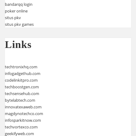
bandarqq login
poker online
situs pkv
situs pkv games
Links
techtronixhq.com
infogadgethub.com
codelinkitpro.com
techboostgen.com
techsensehub.com
bytelabtech.com
innovatexaweb.com
magdynotechco.com
infosparkitnow.com
techvortexco.com
geekifyweb.com