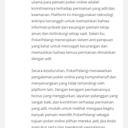
utama para pemain poker online adalah
komitmennya terhadap permainan yang adil dan
keamanan. Platform ini menggunakan teknologi
enkripsi tercanggih untuk memastikan bahwa
informasi pribadi dan keuangan pemain tetap
aman dan terlindungi setiap saat. Selain itu,
PokerPelangi menerapkan sistem anti-penipuan
yang ketat untuk mencegah kecurangan dan
memastikan bahwa semua permainan dimainkan
dengan adil.
Secara keseluruhan, PokerPelangi menawarkan
pengalaman poker online yang komprehensif dan
menyenangkan yang tidak tertandingi oleh
platform lain. Dengan beragam permainannya,
bonus yang menggiurkan, layanan pelanggan yang
sangat baik, dan komitmen terhadap permainan
yang adil, mudah untuk melihat mengapa begitu
banyak pemain memilih PokerPelangi sebagai
tujuan poker online pilihan mereka. Jadi, jika Anda
ingin ikut serta dan menikmati pengalaman