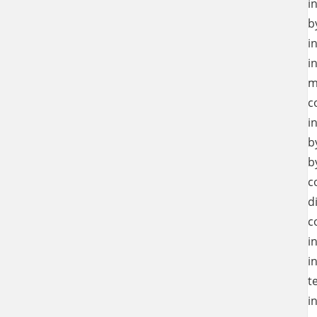
i
b
i
i
m
c
i
b
b
c
d
c
i
i
t
i