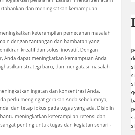
pertahankan dan meningkatkan kemampuan
 meningkatkan keterampilan pemecahan masalah
emain dengan tantangan dan hambatan yang
kiran kreatif dan solusi inovatif. Dengan
p
ur, Anda dapat meningkatkan kemampuan Anda
d
enghasilkan strategi baru, dan mengatasi masalah
s
s
s
 meningkatkan ingatan dan konsentrasi Anda.
q
Anda perlu mengingat gerakan Anda sebelumnya,
b
da, dan tetap fokus pada tugas yang ada. Disiplin
p
antu meningkatkan keterampilan retensi dan
s
sangat penting untuk tugas dan kegiatan sehari -
s