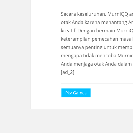
Secara keseluruhan, MurniQQ 
otak Anda karena menantang Anda
kreatif. Dengan bermain MurniQ
keterampilan pemecahan masala
semuanya penting untuk mempert
mengapa tidak mencoba Murniqq
Anda menjaga otak Anda dalam 
[ad_2]
Pkv Games