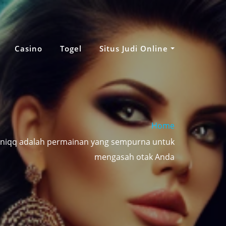
Casino
Togel
Situs Judi Online
Home
iqq adalah permainan yang sempurna untuk
mengasah otak Anda