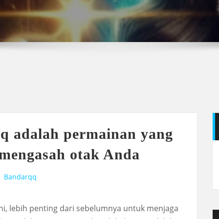
q adalah permainan yang
mengasah otak Anda
Bandarqq
ini, lebih penting dari sebelumnya untuk menjaga