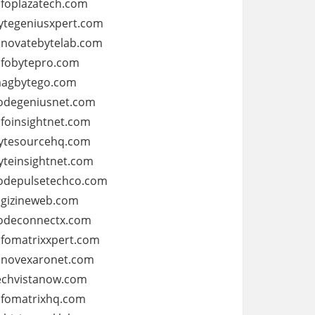
nfoplazatech.com
ytegeniusxpert.com
nnovatebytelab.com
nfobytepro.com
agbytego.com
odegeniusnet.com
nfoinsightnet.com
ytesourcehq.com
yteinsightnet.com
odepulsetechco.com
igizineweb.com
odeconnectx.com
nfomatrixxpert.com
nnovexaronet.com
echvistanow.com
nfomatrixhq.com