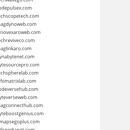
odepulsex.com
echscopetech.com
agdynoweb.com
nnovexaroweb.com
echreviveco.com
aglinkaro.com
ynabytenet.com
ytesourcepro.com
echspherelab.com
nfomatrixlab.com
odeversehub.com
yteverseweb.com
agconnecthub.com
yteboostgenius.com
ynapsegoplus.com
nfopedianet.com