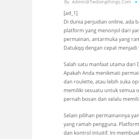
By
Admin@twdoingthings.com
[ad_1]
Di dunia perjudian online, ada 
platform yang menonjol dari ya
permainan, antarmuka yang ra
Datukqq dengan cepat menjadi f
Salah satu manfaat utama dari
Apakah Anda menikmati permainan
dan roulette, atau lebih suka o
memiliki sesuatu untuk semua o
pernah bosan dan selalu memili
Selain pilihan permainannya y
yang ramah pengguna. Platform 
dan kontrol intuitif. Ini memb