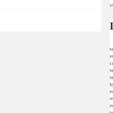
s
t
i
c
t
t
b
i
m
i
t