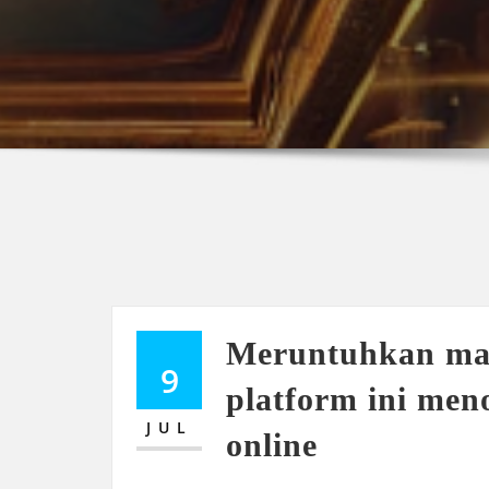
Meruntuhkan ma
9
platform ini men
JUL
online