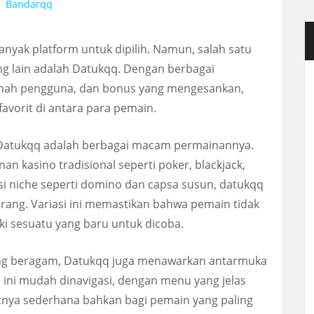
Bandarqq
banyak platform untuk dipilih. Namun, salah satu
ng lain adalah Datukqq. Dengan berbagai
mah pengguna, dan bonus yang mengesankan,
avorit di antara para pemain.
 Datukqq adalah berbagai macam permainannya.
 kasino tradisional seperti poker, blackjack,
psi niche seperti domino dan capsa susun, datukqq
rang. Variasi ini memastikan bahwa pemain tidak
ki sesuatu yang baru untuk dicoba.
ang beragam, Datukqq juga menawarkan antarmuka
ini mudah dinavigasi, dengan menu yang jelas
uatnya sederhana bahkan bagi pemain yang paling