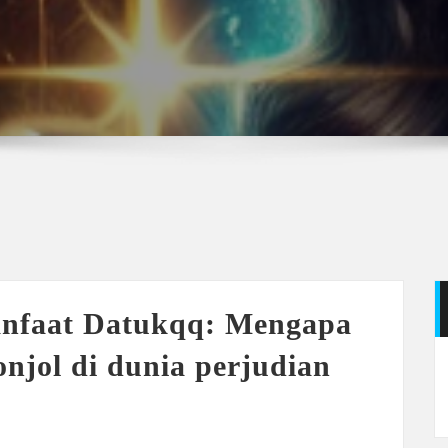
nfaat Datukqq: Mengapa
onjol di dunia perjudian