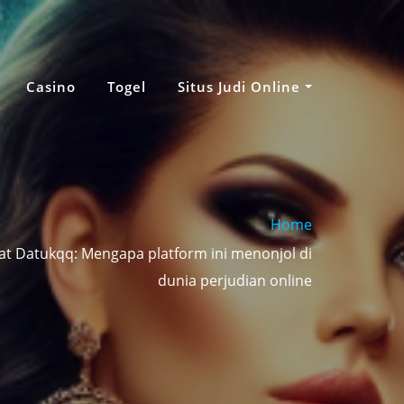
Casino
Togel
Situs Judi Online
Home
 Datukqq: Mengapa platform ini menonjol di
dunia perjudian online