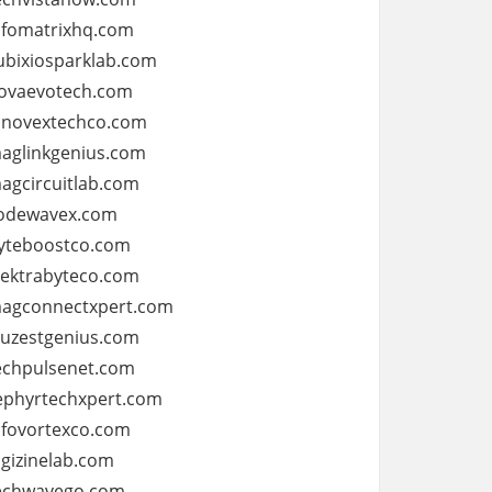
nfomatrixhq.com
ubixiosparklab.com
ovaevotech.com
nnovextechco.com
aglinkgenius.com
agcircuitlab.com
odewavex.com
yteboostco.com
lektrabyteco.com
agconnectxpert.com
ruzestgenius.com
echpulsenet.com
ephyrtechxpert.com
nfovortexco.com
igizinelab.com
echwavego.com