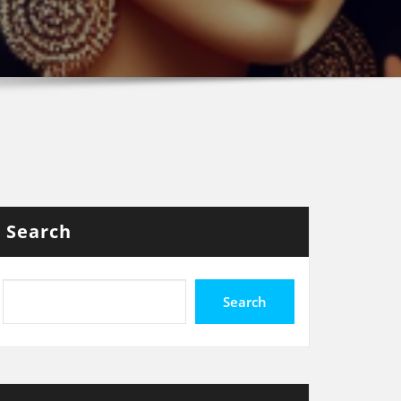
Search
Search