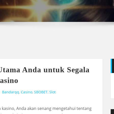
Utama Anda untuk Segala
asino
Bandarqq
,
Casino
,
SBOBET
,
Slot
 kasino, Anda akan senang mengetahui tentang