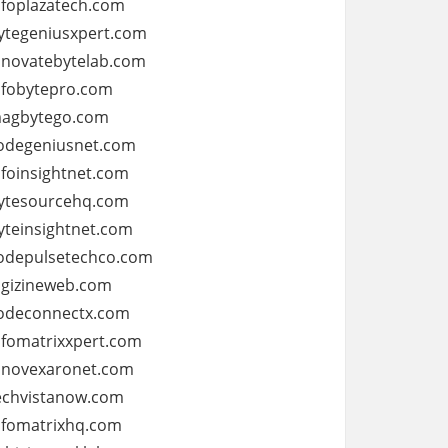
nfoplazatech.com
ytegeniusxpert.com
nnovatebytelab.com
nfobytepro.com
agbytego.com
odegeniusnet.com
nfoinsightnet.com
ytesourcehq.com
yteinsightnet.com
odepulsetechco.com
igizineweb.com
odeconnectx.com
nfomatrixxpert.com
nnovexaronet.com
echvistanow.com
nfomatrixhq.com