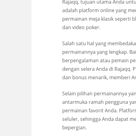
Rajaqq, tujuan utama Anda untu
adalah platform online yang m
permainan meja klasik seperti b
dan video poker.
Salah satu hal yang membedakan 
permainannya yang lengkap. Ba
berpengalaman atau pemain pe
dengan selera Anda di Rajaqq. 
dan bonus menarik, memberi An
Selain pilihan permainannya y
antarmuka ramah pengguna ya
permainan favorit Anda. Platfo
seluler, sehingga Anda dapat m
bepergian.