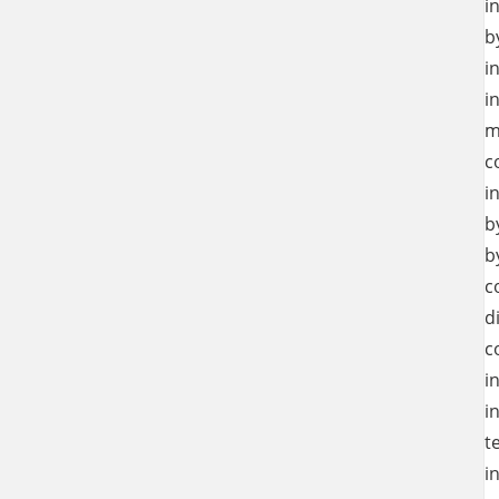
i
b
i
i
m
c
i
b
b
c
d
c
i
i
t
i