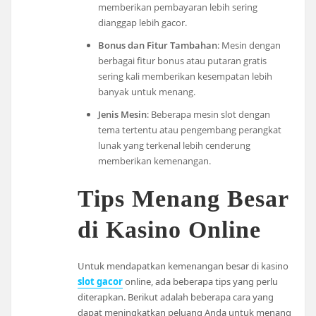
memberikan pembayaran lebih sering
dianggap lebih gacor.
Bonus dan Fitur Tambahan
: Mesin dengan
berbagai fitur bonus atau putaran gratis
sering kali memberikan kesempatan lebih
banyak untuk menang.
Jenis Mesin
: Beberapa mesin slot dengan
tema tertentu atau pengembang perangkat
lunak yang terkenal lebih cenderung
memberikan kemenangan.
Tips Menang Besar
di Kasino Online
Untuk mendapatkan kemenangan besar di kasino
slot gacor
online, ada beberapa tips yang perlu
diterapkan. Berikut adalah beberapa cara yang
dapat meningkatkan peluang Anda untuk menang