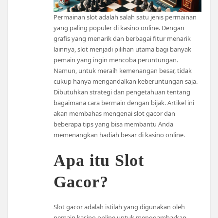
Permainan slot adalah salah satu jenis permainan
yang paling populer di kasino online. Dengan
grafis yang menarik dan berbagai fitur menarik
lainnya, slot menjadi pilihan utama bagi banyak
pemain yang ingin mencoba peruntungan.
Namun, untuk meraih kemenangan besar, tidak
cukup hanya mengandalkan keberuntungan saja.
Dibutuhkan strategi dan pengetahuan tentang
bagaimana cara bermain dengan bijak. Artikel ini
akan membahas mengenai slot gacor dan
beberapa tips yang bisa membantu Anda
memenangkan hadiah besar di kasino online.
Apa itu Slot
Gacor?
Slot gacor adalah istilah yang digunakan oleh
pemain kasino online untuk menggambarkan