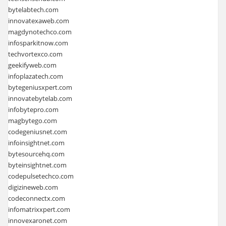
bytelabtech.com
innovatexaweb.com
magdynotechco.com
infosparkitnow.com
techvortexco.com
geekifyweb.com
infoplazatech.com
bytegeniusxpert.com
innovatebytelab.com
infobytepro.com
magbytego.com
codegeniusnet.com
infoinsightnet.com
bytesourcehq.com
byteinsightnet.com
codepulsetechco.com
digizineweb.com
codeconnectx.com
infomatrixxpert.com
innovexaronet.com