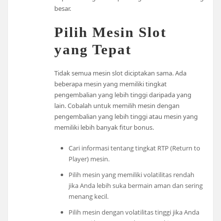
besar.
Pilih Mesin Slot
yang Tepat
Tidak semua mesin slot diciptakan sama. Ada
beberapa mesin yang memiliki tingkat
pengembalian yang lebih tinggi daripada yang
lain. Cobalah untuk memilih mesin dengan
pengembalian yang lebih tinggi atau mesin yang
memiliki lebih banyak fitur bonus.
Cari informasi tentang tingkat RTP (Return to
Player) mesin.
Pilih mesin yang memiliki volatilitas rendah
jika Anda lebih suka bermain aman dan sering
menang kecil.
Pilih mesin dengan volatilitas tinggi jika Anda