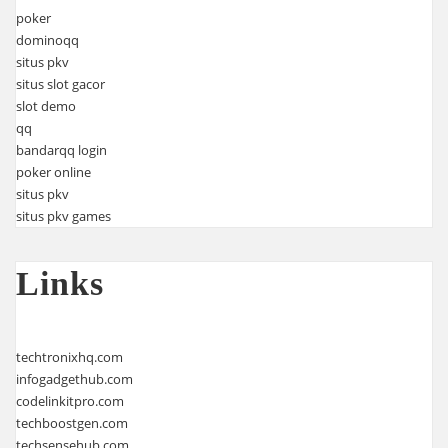
poker
dominoqq
situs pkv
situs slot gacor
slot demo
qq
bandarqq login
poker online
situs pkv
situs pkv games
Links
techtronixhq.com
infogadgethub.com
codelinkitpro.com
techboostgen.com
techsensehub.com