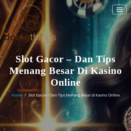
Skip
to
content
Slot Gacor – Dan Tips
Menang Besar Di Kasino
Online
Home
Slot Gacor – Dan Tips Menang Besar di Kasino Online