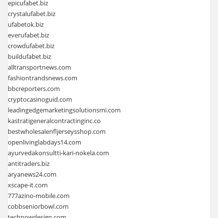
epicufabet.biz
crystalufabet.biz
ufabetok.biz
everufabet.biz
crowdufabet.biz
buildufabet.biz
alltransportnews.com
fashiontrandsnews.com
bbcreporters.com
cryptocasinoguid.com
leadingedgemarketingsolutionsmi.com
kastratigeneralcontractinginc.co
bestwholesalenfljerseysshop.com
openlivinglabdays14.com
ayurvedakonsultti-kari-nokela.com
antitraders.biz
aryanews24.com
xscape-it.com
777azino-mobile.com
cobbseniorbowl.com
technowdesign.com