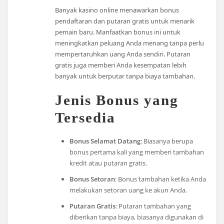
Banyak kasino online menawarkan bonus
pendaftaran dan putaran gratis untuk menarik
pemain baru. Manfaatkan bonus ini untuk
meningkatkan peluang Anda menang tanpa perlu
mempertaruhkan uang Anda sendiri. Putaran
gratis juga memberi Anda kesempatan lebih
banyak untuk berputar tanpa biaya tambahan.
Jenis Bonus yang
Tersedia
Bonus Selamat Datang
: Biasanya berupa
bonus pertama kali yang memberi tambahan
kredit atau putaran gratis.
Bonus Setoran
: Bonus tambahan ketika Anda
melakukan setoran uang ke akun Anda.
Putaran Gratis
: Putaran tambahan yang
diberikan tanpa biaya, biasanya digunakan di