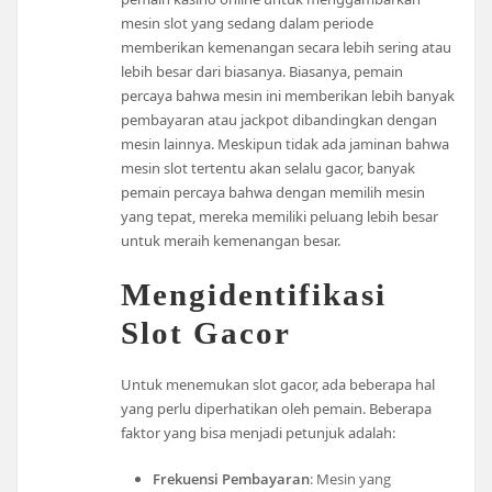
mesin slot yang sedang dalam periode
memberikan kemenangan secara lebih sering atau
lebih besar dari biasanya. Biasanya, pemain
percaya bahwa mesin ini memberikan lebih banyak
pembayaran atau jackpot dibandingkan dengan
mesin lainnya. Meskipun tidak ada jaminan bahwa
mesin slot tertentu akan selalu gacor, banyak
pemain percaya bahwa dengan memilih mesin
yang tepat, mereka memiliki peluang lebih besar
untuk meraih kemenangan besar.
Mengidentifikasi
Slot Gacor
Untuk menemukan slot gacor, ada beberapa hal
yang perlu diperhatikan oleh pemain. Beberapa
faktor yang bisa menjadi petunjuk adalah:
Frekuensi Pembayaran
: Mesin yang