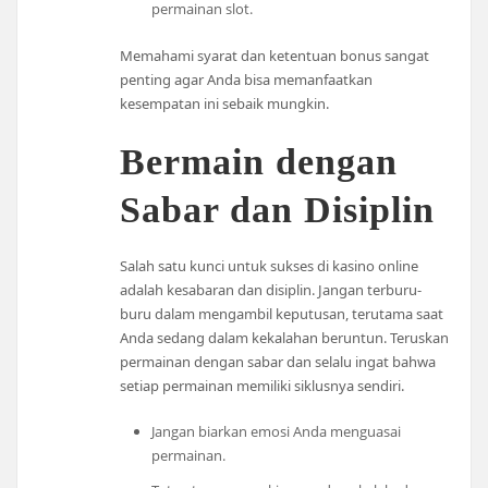
permainan slot.
Memahami syarat dan ketentuan bonus sangat
penting agar Anda bisa memanfaatkan
kesempatan ini sebaik mungkin.
Bermain dengan
Sabar dan Disiplin
Salah satu kunci untuk sukses di kasino online
adalah kesabaran dan disiplin. Jangan terburu-
buru dalam mengambil keputusan, terutama saat
Anda sedang dalam kekalahan beruntun. Teruskan
permainan dengan sabar dan selalu ingat bahwa
setiap permainan memiliki siklusnya sendiri.
Jangan biarkan emosi Anda menguasai
permainan.