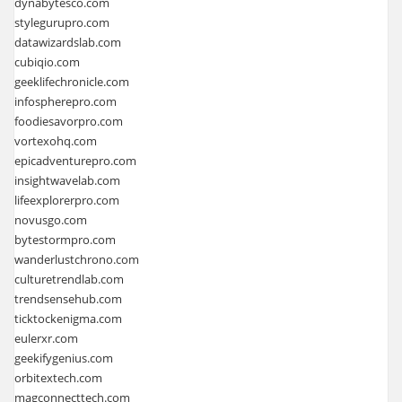
dynabytesco.com
stylegurupro.com
datawizardslab.com
cubiqio.com
geeklifechronicle.com
infospherepro.com
foodiesavorpro.com
vortexohq.com
epicadventurepro.com
insightwavelab.com
lifeexplorerpro.com
novusgo.com
bytestormpro.com
wanderlustchrono.com
culturetrendlab.com
trendsensehub.com
ticktockenigma.com
eulerxr.com
geekifygenius.com
orbitextech.com
magconnecttech.com