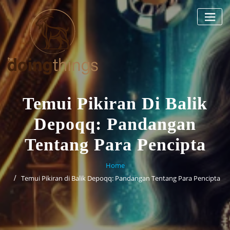
Skip
to
content
Temui Pikiran Di Balik
Depoqq: Pandangan
Tentang Para Pencipta
Home
Temui Pikiran di Balik Depoqq: Pandangan Tentang Para Pencipta