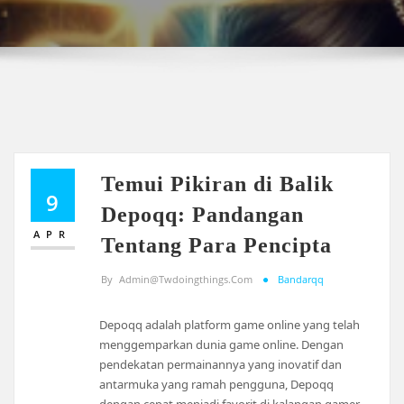
Temui Pikiran di Balik
9
Depoqq: Pandangan
APR
Tentang Para Pencipta
By
Admin@twdoingthings.com
Bandarqq
Depoqq adalah platform game online yang telah
menggemparkan dunia game online. Dengan
pendekatan permainannya yang inovatif dan
antarmuka yang ramah pengguna, Depoqq
dengan cepat menjadi favorit di kalangan gamer