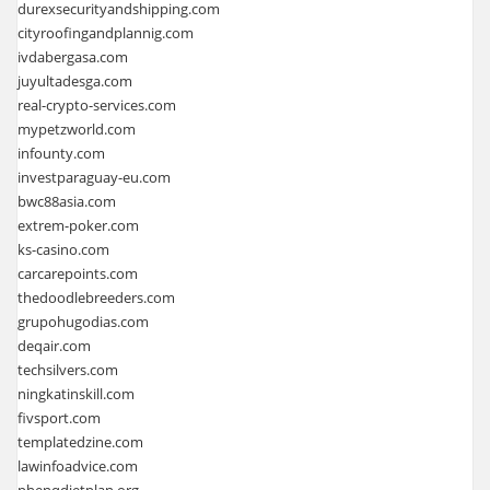
durexsecurityandshipping.com
cityroofingandplannig.com
ivdabergasa.com
juyultadesga.com
real-crypto-services.com
mypetzworld.com
infounty.com
investparaguay-eu.com
bwc88asia.com
extrem-poker.com
ks-casino.com
carcarepoints.com
thedoodlebreeders.com
grupohugodias.com
deqair.com
techsilvers.com
ningkatinskill.com
fivsport.com
templatedzine.com
lawinfoadvice.com
phenqdietplan.org