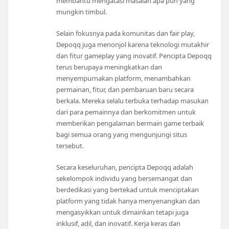
membantu mengatasi masalah apa pun yang
mungkin timbul.
Selain fokusnya pada komunitas dan fair play,
Depoqq juga menonjol karena teknologi mutakhir
dan fitur gameplay yang inovatif. Pencipta Depoqq
terus berupaya meningkatkan dan
menyempurnakan platform, menambahkan
permainan, fitur, dan pembaruan baru secara
berkala. Mereka selalu terbuka terhadap masukan
dari para pemainnya dan berkomitmen untuk
memberikan pengalaman bermain game terbaik
bagi semua orang yang mengunjungi situs
tersebut.
Secara keseluruhan, pencipta Depoqq adalah
sekelompok individu yang bersemangat dan
berdedikasi yang bertekad untuk menciptakan
platform yang tidak hanya menyenangkan dan
mengasyikkan untuk dimainkan tetapi juga
inklusif, adil, dan inovatif. Kerja keras dan