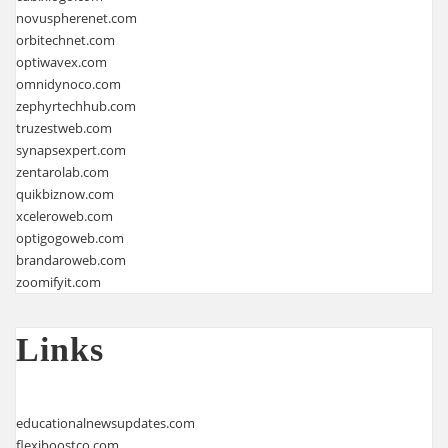
novuspherenet.com
orbitechnet.com
optiwavex.com
omnidynoco.com
zephyrtechhub.com
truzestweb.com
synapsexpert.com
zentarolab.com
quikbiznow.com
xceleroweb.com
optigogoweb.com
brandaroweb.com
zoomifyit.com
Links
educationalnewsupdates.com
flexiboostco.com