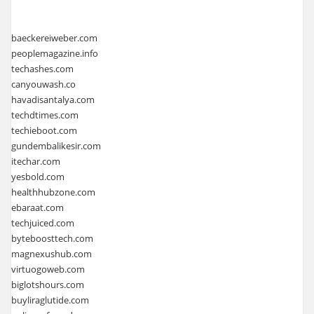
baeckereiweber.com
peoplemagazine.info
techashes.com
canyouwash.co
havadisantalya.com
techdtimes.com
techieboot.com
gundembalikesir.com
itechar.com
yesbold.com
healthhubzone.com
ebaraat.com
techjuiced.com
byteboosttech.com
magnexushub.com
virtuogoweb.com
biglotshours.com
buyliraglutide.com