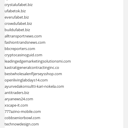
crystalufabet.biz
ufabetok.biz
everufabet.biz
crowdufabet.biz
buildufabet.biz
alltransportnews.com
fashiontrandsnews.com
bbcreporters.com
cryptocasinoguid.com
leadingedgemarketingsolutionsmi.com
kastratigeneralcontractinginc.co
bestwholesalenfljerseysshop.com
openlivinglabdays14.com
ayurvedakonsultti-kari-nokela.com
antitraders.biz
aryanews24.com
xscape-it.com
777azino-mobile.com
cobbseniorbowl.com
technowdesign.com