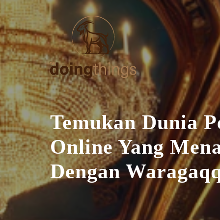
Skip
to
content
Temukan Dunia P
Online Yang Mena
Dengan Waragaq