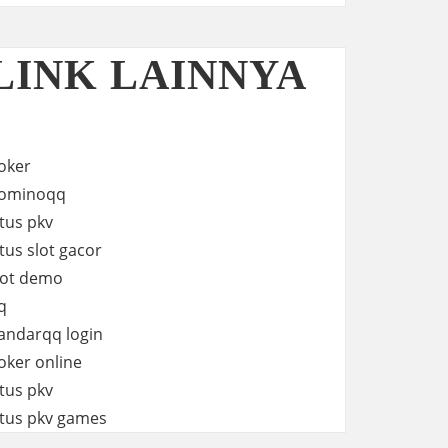
LINK LAINNYA
oker
ominoqq
itus pkv
itus slot gacor
lot demo
q
andarqq login
oker online
itus pkv
itus pkv games