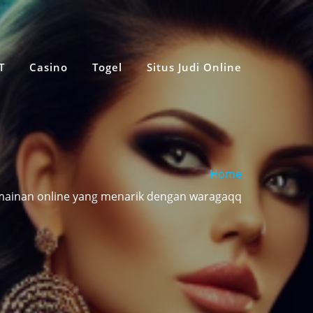
T
Casino
Togel
Situs Judi Online
Home
ainan online yang menarik dengan waragaqq