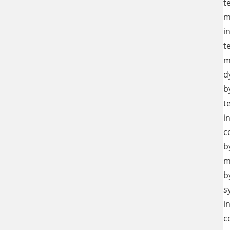
t
m
i
t
m
d
b
t
i
c
b
m
b
s
i
c