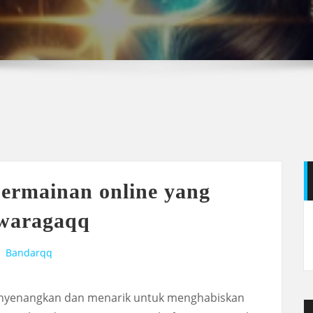
ermainan online yang
 waragaqq
Bandarqq
enyenangkan dan menarik untuk menghabiskan