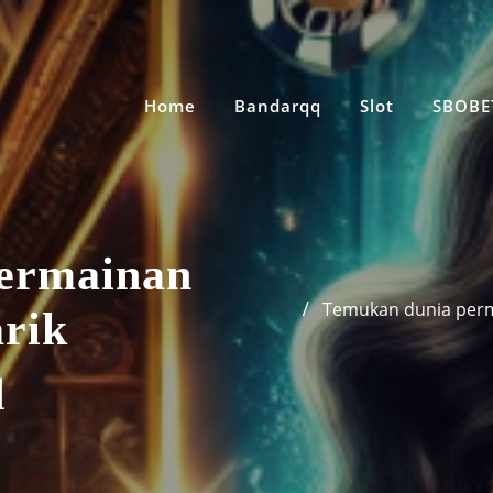
Home
Bandarqq
Slot
SBOBE
ermainan
Temukan dunia perm
rik
q