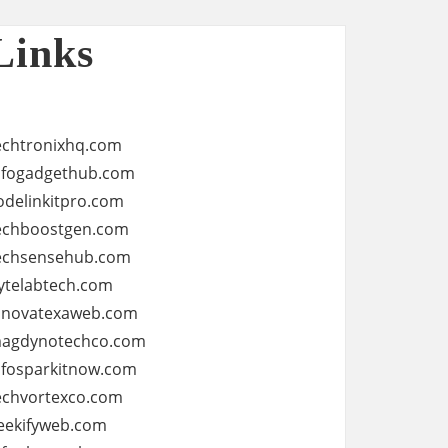
Links
echtronixhq.com
nfogadgethub.com
odelinkitpro.com
echboostgen.com
echsensehub.com
ytelabtech.com
nnovatexaweb.com
agdynotechco.com
nfosparkitnow.com
echvortexco.com
eekifyweb.com