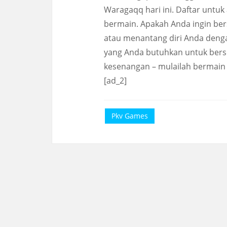
Waragaqq hari ini. Daftar untuk 
bermain. Apakah Anda ingin bers
atau menantang diri Anda deng
yang Anda butuhkan untuk bers
kesenangan – mulailah bermain
[ad_2]
Pkv Games