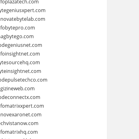
nfoplazatech.com
ytegeniusxpert.com
nnovatebytelab.com
nfobytepro.com
agbytego.com
odegeniusnet.com
nfoinsightnet.com
ytesourcehq.com
yteinsightnet.com
odepulsetechco.com
igizineweb.com
odeconnectx.com
nfomatrixxpert.com
nnovexaronet.com
echvistanow.com
nfomatrixhq.com